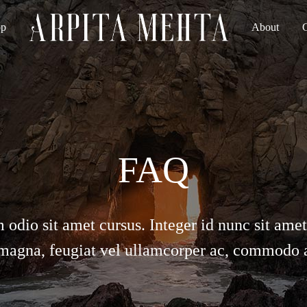
op
About
Arpita
Luxury
Mehta
Indianwear
Official
FAQ
io sit amet cursus. Integer id nunc sit amet 
magna, feugiat vel ullamcorper ac, commodo at