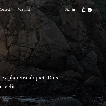
Cart
Contact
Wishlist
Sign in
0
ex pharetra aliquet. Duis
 velit.