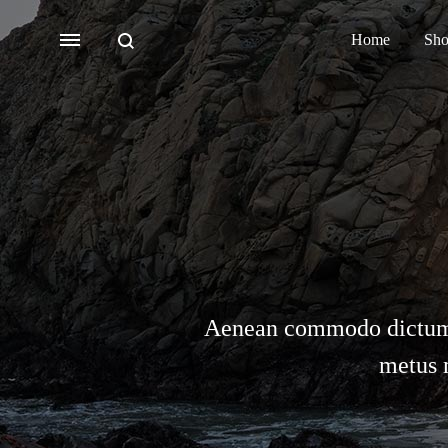
Search
Menu
Home
Sh
Bridal
Lehengas
Accessories
Sarees
Aenean commodo dictum od
Fusion
metus 