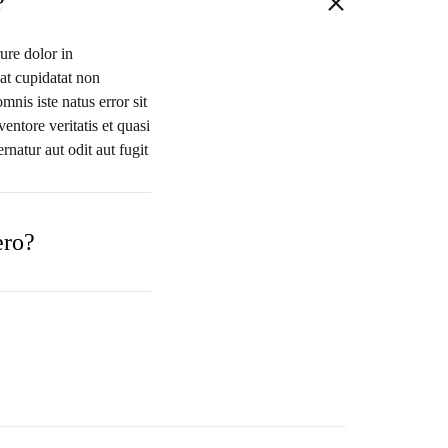
?
ure dolor in
cat cupidatat non
mnis iste natus error sit
ntore veritatis et quasi
natur aut odit aut fugit
ero?