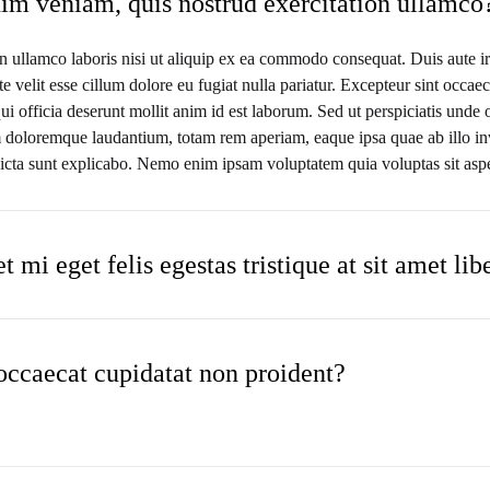
im veniam, quis nostrud exercitation ullamco
n ullamco laboris nisi ut aliquip ex ea commodo consequat. Duis aute ir
te velit esse cillum dolore eu fugiat nulla pariatur. Excepteur sint occae
ui officia deserunt mollit anim id est laborum. Sed ut perspiciatis unde o
doloremque laudantium, totam rem aperiam, eaque ipsa quae ab illo inve
dicta sunt explicabo. Nemo enim ipsam voluptatem quia voluptas sit asper
 mi eget felis egestas tristique at sit amet lib
occaecat cupidatat non proident?